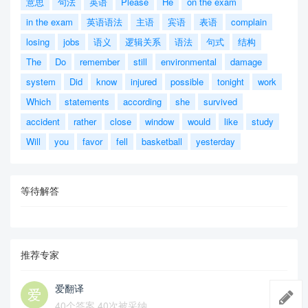
意思
句法
英语
Please
He
on the exam
in the exam
英语语法
主语
宾语
表语
complain
losing
jobs
语义
逻辑关系
语法
句式
结构
The
Do
remember
still
environmental
damage
system
Did
know
injured
possible
tonight
work
Which
statements
according
she
survived
accident
rather
close
window
would
like
study
Will
you
favor
fell
basketball
yesterday
等待解答
推荐专家
爱翻译
40个答案 40次被采纳