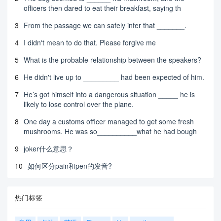
officers then dared to eat their breakfast, saying th
3
From the passage we can safely infer that _______.
4
I didn't mean to do that. Please forgive me
5
What is the probable relationship between the speakers?
6
He didn't live up to _________ had been expected of him.
7
He’s got himself into a dangerous situation _____ he is
likely to lose control over the plane.
8
One day a customs officer managed to get some fresh
mushrooms. He was so__________what he had bough
9
joker什么意思？
10
如何区分pain和pen的发音?
热门标签