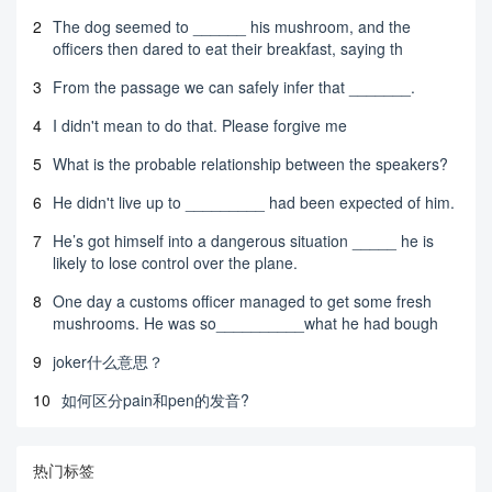
2
The dog seemed to ______ his mushroom, and the
officers then dared to eat their breakfast, saying th
3
From the passage we can safely infer that _______.
4
I didn't mean to do that. Please forgive me
5
What is the probable relationship between the speakers?
6
He didn't live up to _________ had been expected of him.
7
He’s got himself into a dangerous situation _____ he is
likely to lose control over the plane.
8
One day a customs officer managed to get some fresh
mushrooms. He was so__________what he had bough
9
joker什么意思？
10
如何区分pain和pen的发音?
热门标签